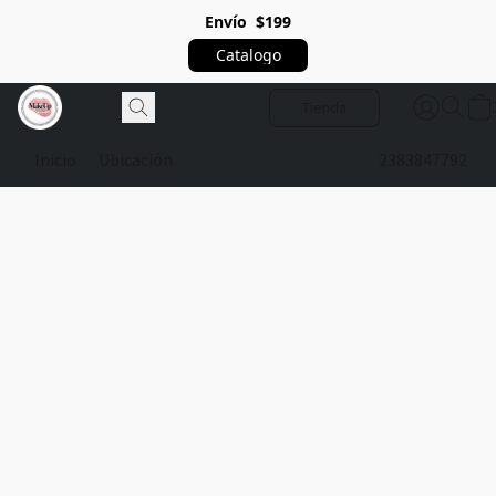
Envío $199
Catalogo
Tienda
Inicio
Ubicación
2383847792