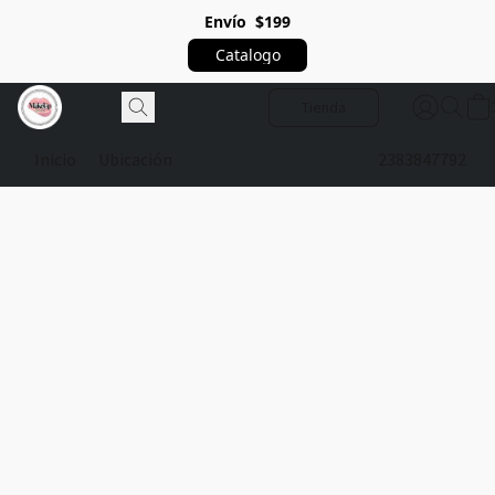
Envío $199
Catalogo
Tienda
Inicio
Ubicación
2383847792