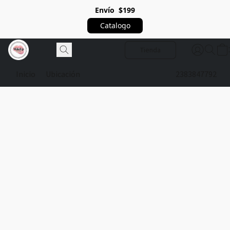
Envío $199
Catalogo
Tienda
Inicio
Ubicación
2383847792