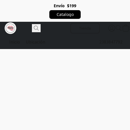
Envío $199
Catalogo
Tienda
Inicio
Ubicación
2383847792