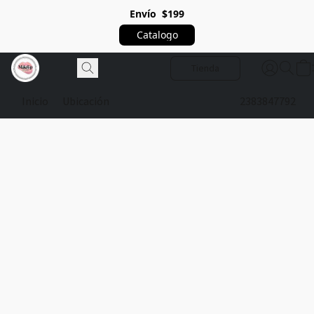
Envío $199
Catalogo
Tienda
Inicio
Ubicación
2383847792