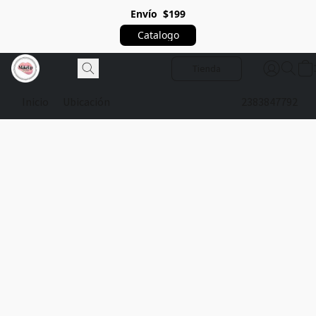
Envío $199
Catalogo
Tienda
Inicio
Ubicación
2383847792