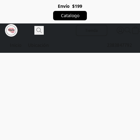
Envío $199
Catalogo
Tienda
Inicio
Ubicación
2383847792