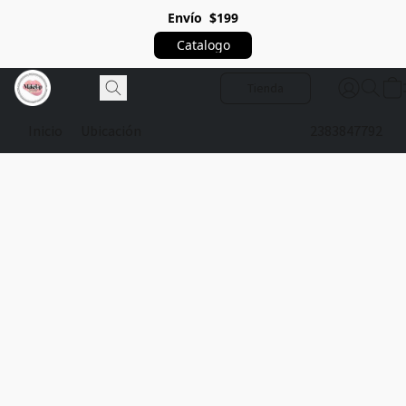
Envío $199
Catalogo
Tienda
Inicio
Ubicación
2383847792