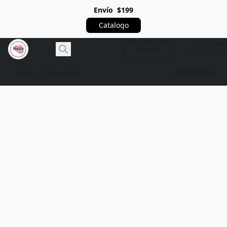
Envío $199
Catalogo
Tienda
Inicio
Ubicación
2383847792