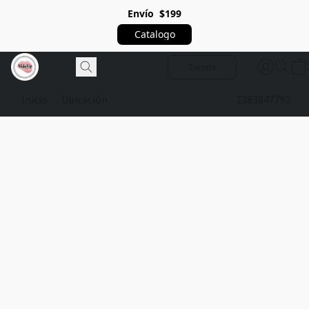
Envío $199
Catalogo
Tienda
Inicio
Ubicación
2383847792