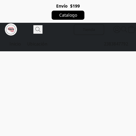
Envío $199
Catalogo
Tienda
Inicio
Ubicación
2383847792