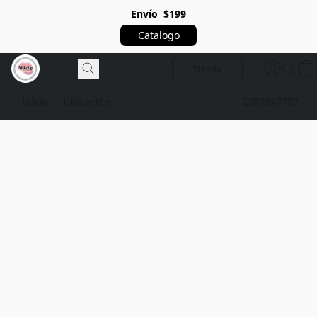
Envío $199
Catalogo
Tienda
Inicio
Ubicación
2383847792